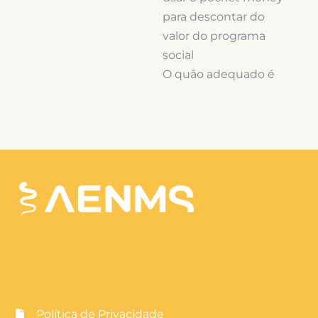
para descontar do
valor do programa
social
O quão adequado é
face à realidade
económica do país?
8/10
Alimentação
Local preferencial das
refeições:
Restaurantes
Comparação das
despesas com
Portugal (1 - muito
mais barato; 5 - igual a
Política de Privacidade