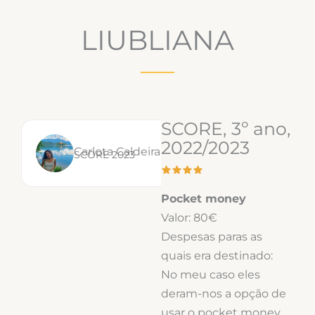
LIUBLIANA
SCORE, 3º ano,
2022/2023
Carlota Caldeira
SCORE 2023
Pocket money
Valor: 80€
Despesas paras as
quais era destinado:
No meu caso eles
deram-nos a opção de
usar o pocket money